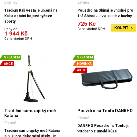
Doplňky
Zbraně
Tradiční Kali vesta
je určená
na
Pouzdro na Shinai
je vhodné
pro
Kali a ostatní bojové tyčové
1-2 Shinai
. Je vyrobené
z bavlny
.
sporty
.
725 Kč
KOUPIT
Cena včetně DPH
Ceny od
1 944 Kč
Cena včetně DPH
SKLADEM
SKLADEM
AKCE
NOVINKA
AKCE
Tradiční samurajský meč
Pouzdro na Tonfu DANRHO
Katana
Zbraně
Zbraně
DANRHO Pouzdro na Tonfu
je
Tradiční samurajský meč Katana
vyrobeno
z umělé kůže
.
slouží
pro dekorační účely
. Je