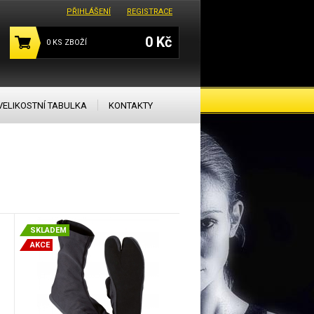
PŘIHLÁŠENÍ
REGISTRACE
0 Kč
0
KS ZBOŽÍ
VELIKOSTNÍ TABULKA
KONTAKTY
SKLADEM
AKCE