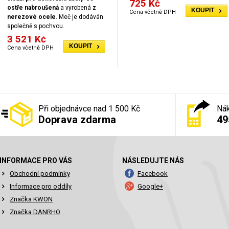
725 Kč
ostře nabroušená
a vyrobená
z
KOUPIT
Cena včetně DPH
nerezové ocele
. Meč je dodáván
společně s pochvou.
3 521 Kč
KOUPIT
Cena včetně DPH
Při objednávce nad 1 500 Kč
Nák
Doprava zdarma
49
INFORMACE PRO VÁS
NÁSLEDUJTE NÁS
Obchodní podmínky
Facebook
Informace pro oddíly
Google+
Značka KWON
Značka DANRHO