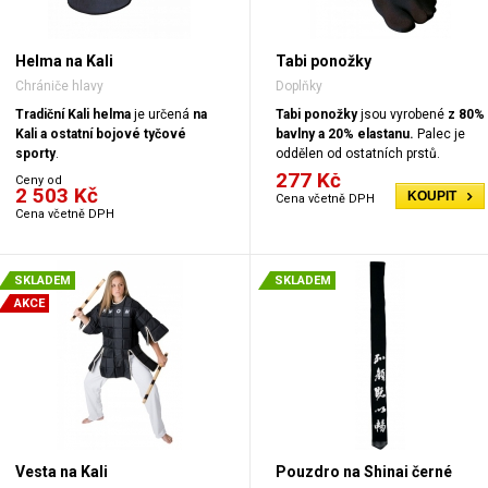
Helma na Kali
Tabi ponožky
Chrániče hlavy
Doplňky
Tradiční Kali helma
je určená
na
Tabi ponožky
jsou vyrobené
z 80%
Kali a ostatní bojové tyčové
bavlny a 20% elastanu.
Palec je
sporty
.
oddělen od ostatních prstů.
277 Kč
Ceny od
2 503 Kč
KOUPIT
Cena včetně DPH
Cena včetně DPH
SKLADEM
SKLADEM
AKCE
Vesta na Kali
Pouzdro na Shinai černé