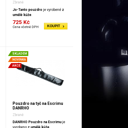
Zbraně
Jo-Tanto pouzdro
je vyrobené
z
umělé kůže
.
725 Kč
KOUPIT
Cena včetně DPH
SKLADEM
NOVINKA
AKCE
Pouzdro na tyč na Escrimu
DANRHO
Zbraně
DANRHO Pouzdro na Escrimu
je
vyrobeno
z umělé kůže
.