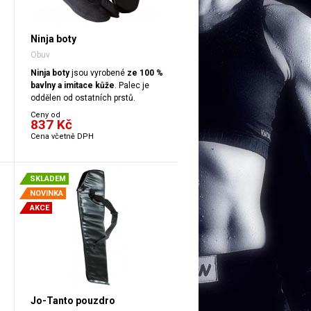
Ninja boty
Obuv
Ninja boty
jsou vyrobené
ze 100 %
bavlny a imitace kůže
. Palec je
oddělen od ostatních prstů.
Ceny od
837 Kč
Cena včetně DPH
SKLADEM
NOVINKA
AKCE
Jo-Tanto pouzdro