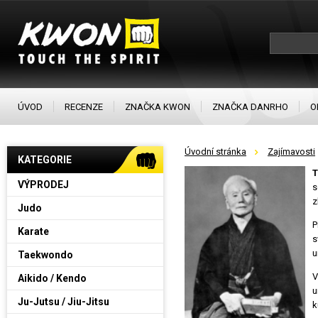
ÚVOD
RECENZE
ZNAČKA KWON
ZNAČKA DANRHO
O
Úvodní stránka
Zajímavosti
KATEGORIE
T
VÝPRODEJ
s
z
Judo
P
Karate
s
u
Taekwondo
V
Aikido / Kendo
u
Ju-Jutsu / Jiu-Jitsu
k