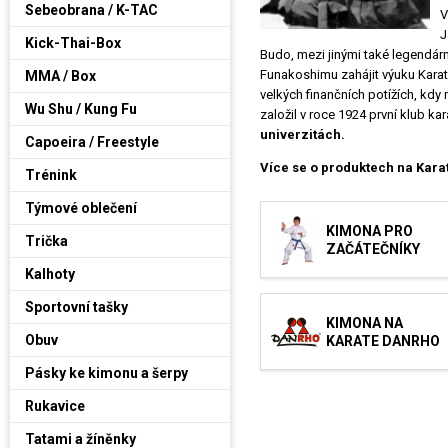
Sebeobrana / K-TAC
V
J
Kick-Thai-Box
Budo, mezi jinými také legendár
Funakoshimu zahájit výuku Karat
MMA / Box
velkých finančních potížích, kdy 
Wu Shu / Kung Fu
založil v roce 1924 první klub kar
univerzitách.
Capoeira / Freestyle
Více se o produktech na Kara
Trénink
Týmové oblečení
KIMONA PRO
Trička
ZAČÁTEČNÍKY
Kalhoty
Sportovní tašky
KIMONA NA
Obuv
KARATE DANRHO
Pásky ke kimonu a šerpy
Rukavice
Tatami a žíněnky