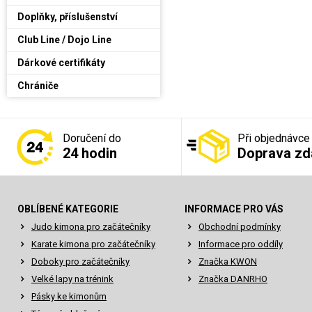
Doplňky, příslušenství
Club Line / Dojo Line
Dárkové certifikáty
Chrániče
Doručení do
Při objednávce
24 hodin
Doprava z
OBLÍBENÉ KATEGORIE
INFORMACE PRO VÁS
Judo kimona pro začátečníky
Obchodní podmínky
Karate kimona pro začátečníky
Informace pro oddíly
Doboky pro začátečníky
Značka KWON
Velké lapy na trénink
Značka DANRHO
Pásky ke kimonům