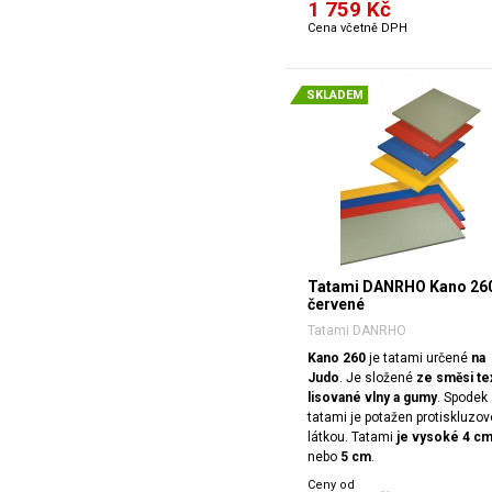
1 759 Kč
Cena včetně DPH
SKLADEM
Tatami DANRHO Kano 26
červené
Tatami DANRHO
Kano 260
je tatami určené
na
Judo
. Je složené
ze směsi tex
lisované vlny a gumy
. Spodek
tatami je potažen protiskluzo
látkou. Tatami
je vysoké 4 c
nebo
5 cm
.
Ceny od