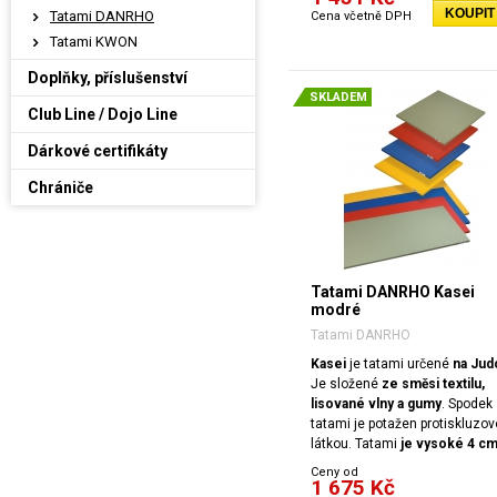
KOUPIT
Tatami DANRHO
Cena včetně DPH
Tatami KWON
Doplňky, příslušenství
SKLADEM
Club Line / Dojo Line
Dárkové certifikáty
Chrániče
Tatami DANRHO Kasei
modré
Tatami DANRHO
Kasei
je tatami určené
na Jud
Je složené
ze směsi textilu,
lisované vlny a gumy
. Spodek
tatami je potažen protiskluzo
látkou. Tatami
je vysoké 4 c
Ceny od
1 675 Kč