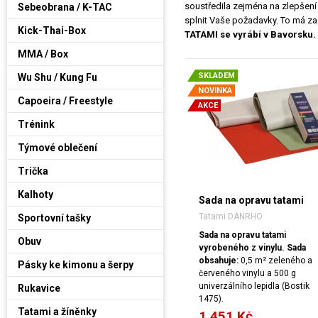
soustředila zejména na zlepšení 
Sebeobrana / K-TAC
splnit Vaše požadavky. To má za 
Kick-Thai-Box
TATAMI
se vyrábí v Bavorsku.
MMA / Box
SKLADEM
Wu Shu / Kung Fu
NOVINKA
Capoeira / Freestyle
AKCE
Trénink
Týmové oblečení
Trička
Kalhoty
Sada na opravu tatami
Tatami DANRHO
Sportovní tašky
Sada na opravu tatami
Obuv
vyrobeného z vinylu.
Sada
obsahuje:
0,5 m² zeleného a
Pásky ke kimonu a šerpy
červeného vinylu a 500 g
univerzálního lepidla (Bostik
Rukavice
1475).
Tatami a žíněnky
1 451 Kč