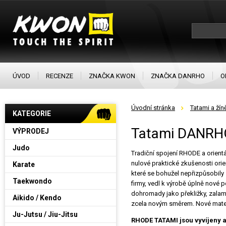
ÚVOD
RECENZE
ZNAČKA KWON
ZNAČKA DANRHO
O
Úvodní stránka
Tatami a žín
KATEGORIE
Tatami DANRH
VÝPRODEJ
Judo
Tradiční spojení RHODE a orientá
nulové praktické zkušenosti orie
Karate
které se bohužel nepřizpůsobily
Taekwondo
firmy, vedl k výrobě úplně nové 
dohromady jako překližky, zalam
Aikido / Kendo
zcela novým směrem. Nové materi
Ju-Jutsu / Jiu-Jitsu
RHODE TATAMI jsou vyvíjeny a