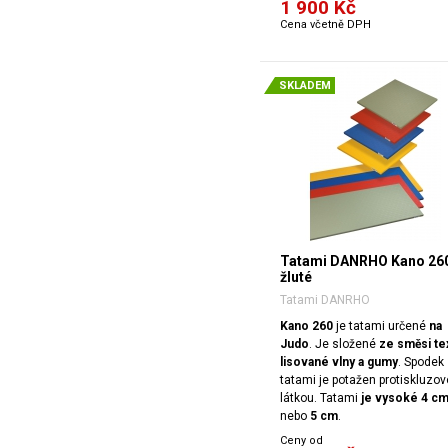
1 900 Kč
Cena včetně DPH
SKLADEM
Tatami DANRHO Kano 26
žluté
Tatami DANRHO
Kano 260
je tatami určené
na
Judo
. Je složené
ze směsi tex
lisované vlny a gumy
. Spodek
tatami je potažen protiskluzo
látkou. Tatami
je vysoké 4 c
nebo
5 cm
.
Ceny od