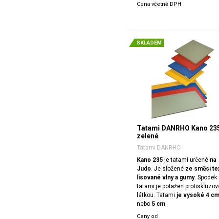
Cena včetně DPH
SKLADEM
Tatami DANRHO Kano 23
zelené
Tatami DANRHO
Kano 235
je tatami určené
na
Judo
. Je složené
ze směsi tex
lisované vlny a gumy
. Spodek
tatami je potažen protiskluzo
látkou. Tatami
je vysoké 4 c
nebo
5 cm
.
Ceny od