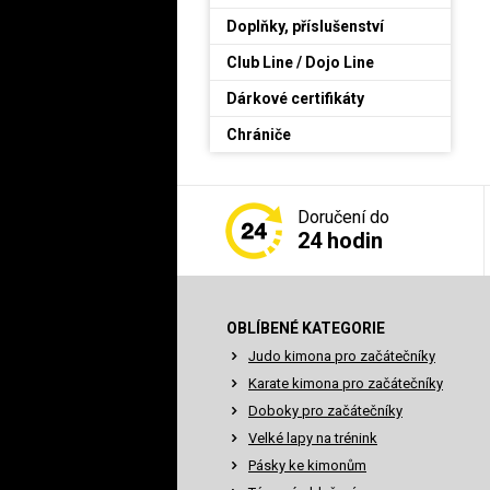
Doplňky, příslušenství
Club Line / Dojo Line
Dárkové certifikáty
Chrániče
Doručení do
24 hodin
OBLÍBENÉ KATEGORIE
Judo kimona pro začátečníky
Karate kimona pro začátečníky
Doboky pro začátečníky
Velké lapy na trénink
Pásky ke kimonům