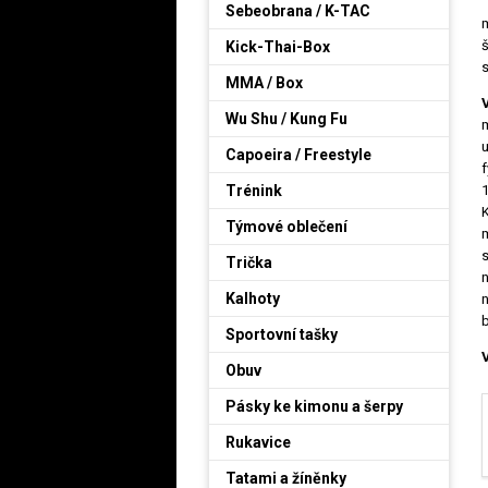
Sebeobrana / K-TAC
m
Kick-Thai-Box
s
MMA / Box
Wu Shu / Kung Fu
m
u
Capoeira / Freestyle
f
Trénink
1
K
Týmové oblečení
m
s
Trička
Kalhoty
n
b
Sportovní tašky
Obuv
Pásky ke kimonu a šerpy
Rukavice
Tatami a žíněnky