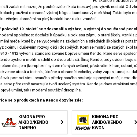
Po skončení období válek j
istři začali mít názor, že pouhé cvičení kata (sestav) pro výcvik nestačí. Od zh
školách používat ochranná výstroj bógu a bambusový meč šinaj. Takto bylo mo
kutečnými zbraněmi na plný kontakt bez rizika zranění.
V polovině 19. století se zdokonalila výzbroj a výstroj do současné podo
oderní společnost dochází k úpadku a poklesu zájmu o staré školy. Vznikla p
mění meče, které by se vyučovalo na základních a středních školách (a potažmo 
yzickému i duševním rozvoji dětí i dospělých. Komise mistrů ze starých škol tak
910 - 1912 vytvořila standardizované bojové umění Kendó, které se ve společn
endo bychom mohli rozdělit do dvou oblastí: Šinaj Kendo, tedy cvičení boje
ečem šinajem (komplexní systém různých cvičení, především kihon, suburi, růz
ekvence útoků a technik, útočné a obranné techniky, volný zapas, turnaje a d
nácvik pomocí simulovaného předepsaného souboje s pravými meči, nebo dře
a sebe přirozeně navazují a tvoří ucelený systém. Kendo je dnes atraktivní smě
ojové umění, tak i moderní soutěžní disciplína.
Více se o produktech na Kendo dozvíte zde:
KIMONA PRO
KIMONA PRO
AIKIDO/KENDO
AIKIDO/KENDO
DANRHO
KWON