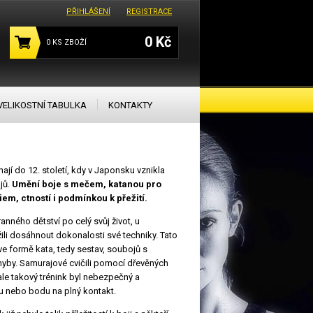
PŘIHLÁŠENÍ
REGISTRACE
0 Kč
0
KS ZBOŽÍ
VELIKOSTNÍ TABULKA
KONTAKTY
hají do 12. století, kdy v Japonsku vznikla
jů.
Umění boje s mečem, katanou pro
em, ctností i podmínkou k přežití.
ranného dětství po celý svůj život, u
žili dosáhnout dokonalosti své techniky. Tato
e formě kata, tedy sestav, soubojů s
by. Samurajové cvičili pomocí dřevěných
le takový trénink byl nebezpečný a
 nebo bodu na plný kontakt.