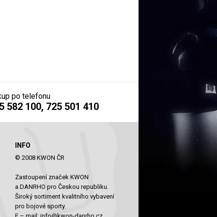
up po telefonu
5 582 100, 725 501 410
INFO
© 2008 KWON ČR
Zastoupení značek KWON
a DANRHO pro Českou republiku.
Široký sortiment kvalitního vybavení
pro bojové sporty.
E – mail:
info@kwon-danrho.cz