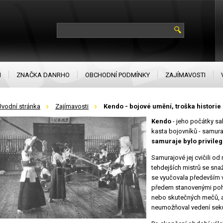
N
ZNAČKA DANRHO
OBCHODNÍ PODMÍNKY
ZAJÍMAVOSTI
Úvodní stránka
Zajímavosti
Kendo - bojové umění, troška historie
Kendo
- jeho počátky sa
kasta bojovníků - samura
samuraje bylo privilegi
Samurajové jej cvičili od 
tehdejších mistrů se sna
se vyučovala především v
předem stanovenými pohy
nebo skutečných mečů, a
neumožňoval vedení seku