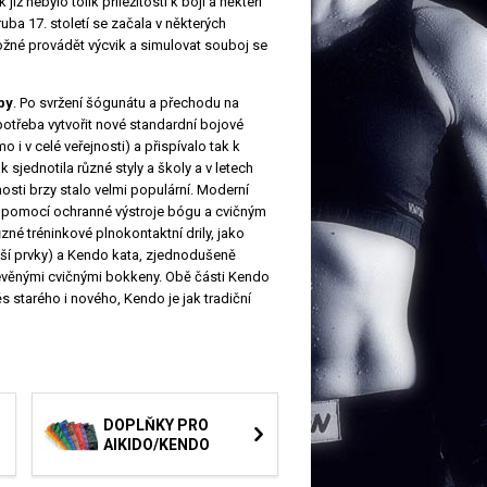
iž nebylo tolik příležitostí k boji a někteří
ruba 17. století se začala v některých
žné provádět výcvik a simulovat souboj se
by
. Po svržení šógunátu a přechodu na
otřeba vytvořit nové standardní bojové
i v celé veřejnosti) a přispívalo tak k
 sjednotila různé styly a školy a v letech
osti brzy stalo velmi populární. Moderní
 s pomocí ochranné výstroje bógu a cvičným
né tréninkové plnokontaktní drily, jako
alší prvky) a Kendo kata, zjednodušeně
věnými cvičnými bokkeny. Obě části Kendo
s starého i nového, Kendo je jak tradiční
DOPLŇKY PRO
AIKIDO/KENDO